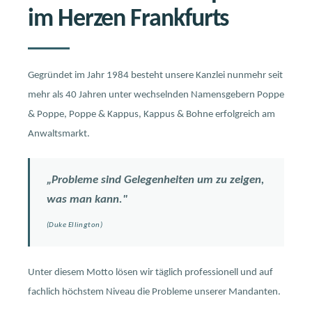
Borik
Datenschutz
im Herzen Frankfurts
Voice
Franka
KONTAKT
Bot
Mirbach
AUFNEHMEN
Datenschutzerklärung
Noah
Gegründet im Jahr 1984 besteht unsere Kanzlei nunmehr seit
Kappus
mehr als 40 Jahren unter wechselnden Namensgebern Poppe
Larissa
Faber
& Poppe, Poppe & Kappus, Kappus & Bohne erfolgreich am
Anwaltsmarkt.
„Probleme sind Gelegenheiten um zu zeigen,
was man kann."
(Duke Ellington)
Unter diesem Motto lösen wir täglich professionell und auf
fachlich höchstem Niveau die Probleme unserer Mandanten.